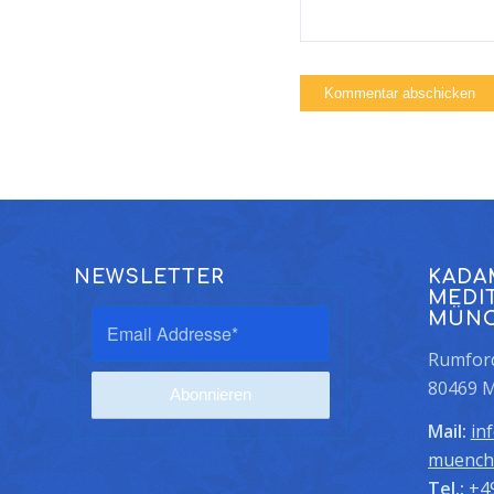
NEWSLETTER
KADA
MEDI
MÜN
Rumford
80469 
Mail:
in
muench
Tel.:
+4