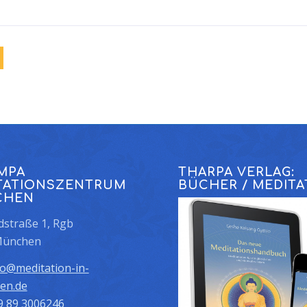
MPA
THARPA VERLAG:
TATIONSZENTRUM
BÜCHER / MEDITA
CHEN
straße 1, Rgb
München
fo@meditation-in-
en.de
9 89 3006246