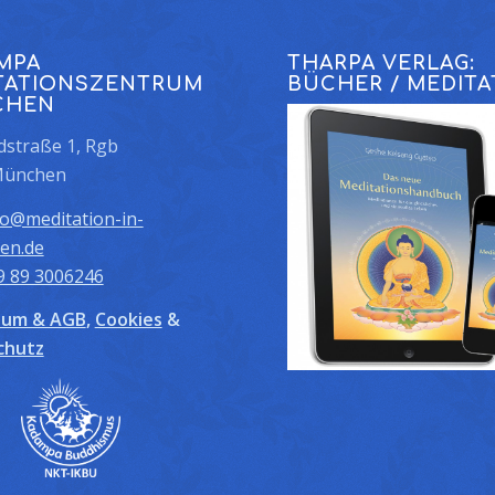
MPA
THARPA VERLAG:
TATIONSZENTRUM
BÜCHER / MEDITA
CHEN
straße 1, Rgb
München
fo@meditation-in-
en.de
9 89 3006246
sum & AGB
,
Cookies
&
chutz