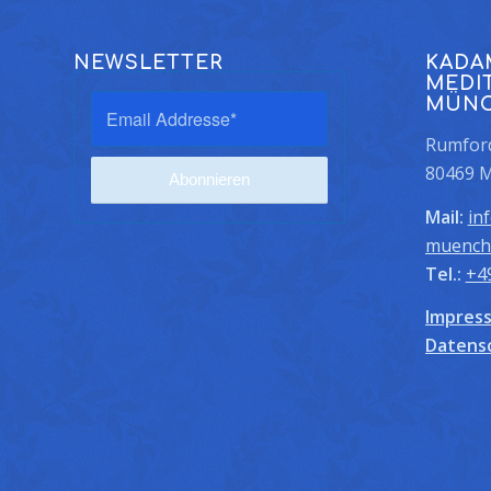
NEWSLETTER
KADA
MEDI
MÜN
Rumford
80469 
Mail:
in
muench
Tel.:
+4
Impres
Datens