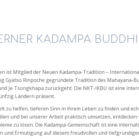
RNER KADAMPA BUDDH
 ist Mitglied der Neuen Kadampa-Tradition – Internation
ng Gyatso Rinpoche gegründete Tradition des Mahayana-Bud
und Je Tsongkhapa zurückgeht. Die NKT-IKBU ist eine inter
ünfzig Ländern präsent.
elt zu helfen, tieferen Sinn in ihrem Leben zu finden und ec
ien und bei unserer Arbeit praktisch umsetzen, entdecken
leme zu lösen. Die Kadampa-Gemeinschaft ist eine internatio
n und Ermutigung auf diesem freudvollen und tiefgründigen