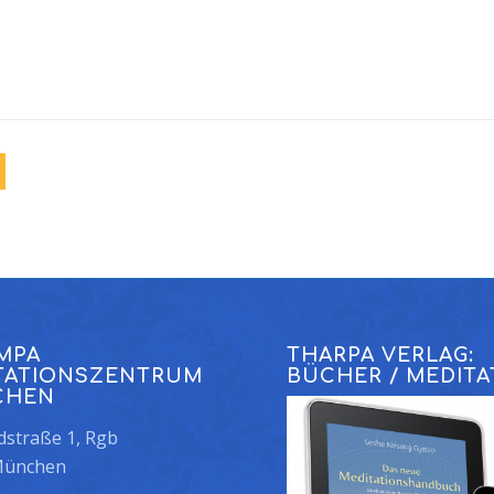
MPA
THARPA VERLAG:
TATIONSZENTRUM
BÜCHER / MEDITA
CHEN
straße 1, Rgb
München