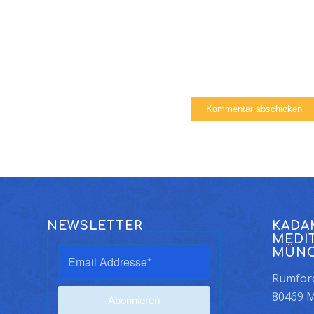
NEWSLETTER
KADA
MEDI
MÜN
Rumford
80469 