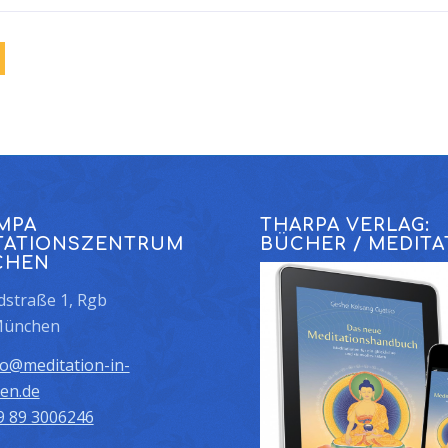
MPA
THARPA VERLAG:
TATIONSZENTRUM
BÜCHER / MEDITA
CHEN
straße 1, Rgb
München
fo@meditation-in-
en.de
9 89 3006246