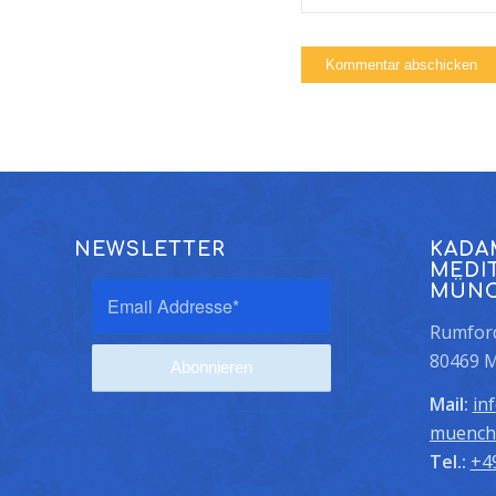
NEWSLETTER
KADA
MEDI
MÜN
Rumford
80469 
Mail:
in
muench
Tel.:
+4