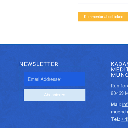
NEWSLETTER
KADA
MEDI
MÜN
Rumford
80469 
Mail:
in
muench
Tel.:
+4