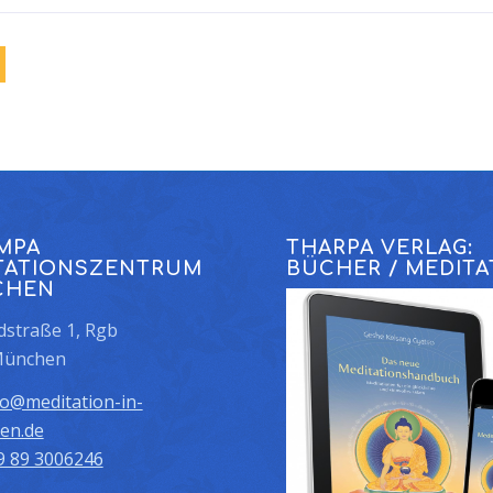
MPA
THARPA VERLAG:
TATIONSZENTRUM
BÜCHER / MEDITA
CHEN
straße 1, Rgb
München
fo@meditation-in-
en.de
9 89 3006246