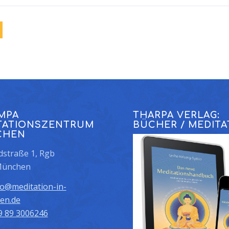
MPA
THARPA VERLAG:
TATIONSZENTRUM
BÜCHER / MEDITA
CHEN
straße 1, Rgb
München
fo@meditation-in-
en.de
9 89 3006246