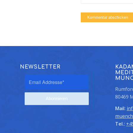
NEWSLETTER
KADA
MEDI
MÜN
Rumford
80469 
Mail:
in
muench
Tel.:
+4