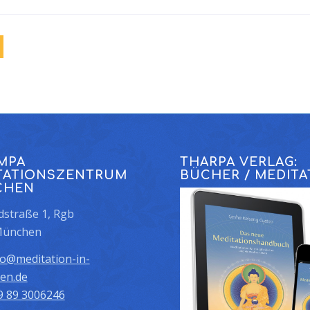
MPA
THARPA VERLAG:
TATIONSZENTRUM
BÜCHER / MEDITA
CHEN
straße 1, Rgb
München
fo@meditation-in-
en.de
9 89 3006246