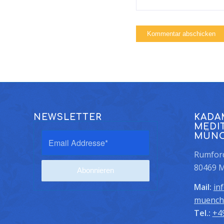
NEWSLETTER
KADA
MEDI
MÜN
Rumford
80469 
Mail:
in
muench
Tel.:
+4