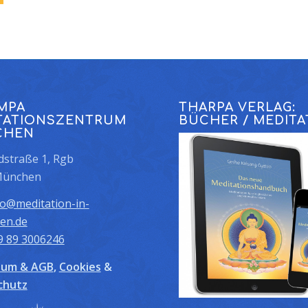
MPA
THARPA VERLAG:
TATIONSZENTRUM
BÜCHER / MEDITA
CHEN
straße 1, Rgb
München
fo@meditation-in-
en.de
9 89 3006246
sum & AGB
,
Cookies
&
chutz