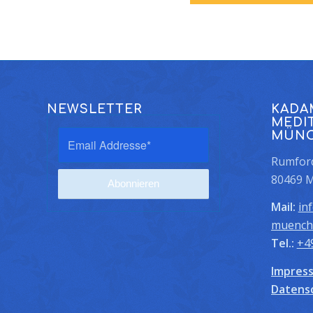
NEWSLETTER
KADA
MEDI
MÜN
Rumford
80469 
Mail:
in
muench
Tel.:
+4
Impres
Datens