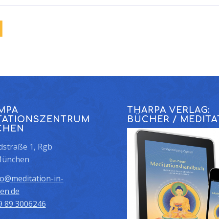
MPA
THARPA VERLAG:
TATIONSZENTRUM
BÜCHER / MEDITA
CHEN
straße 1, Rgb
München
fo@meditation-in-
en.de
9 89 3006246