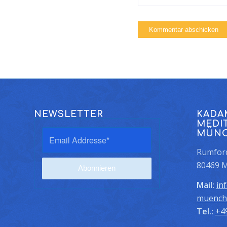
NEWSLETTER
KADA
MEDI
MÜN
Rumford
80469 
Mail:
in
muench
Tel.:
+4