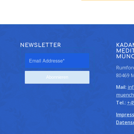
NEWSLETTER
KADA
MEDI
MÜN
Rumford
80469 
Mail:
in
muench
Tel.:
+4
Impres
Datens