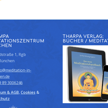
MPA
THARPA VERLAG:
TATIONSZENTRUM
BÜCHER / MEDITA
CHEN
straße 1, Rgb
München
fo@meditation-in-
en.de
9 89 3006246
sum & AGB
,
Cookies
&
chutz