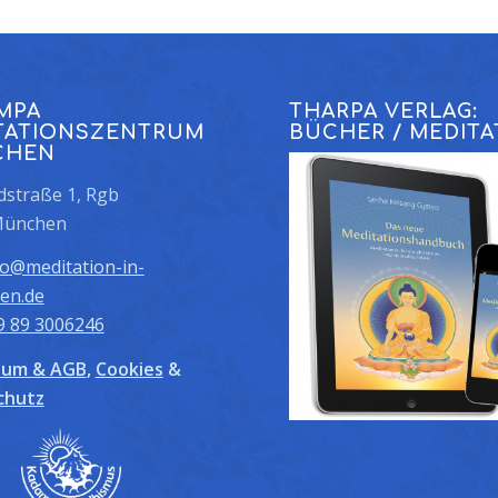
MPA
THARPA VERLAG:
TATIONSZENTRUM
BÜCHER / MEDITA
CHEN
straße 1, Rgb
München
fo@meditation-in-
en.de
9 89 3006246
sum & AGB
,
Cookies
&
chutz