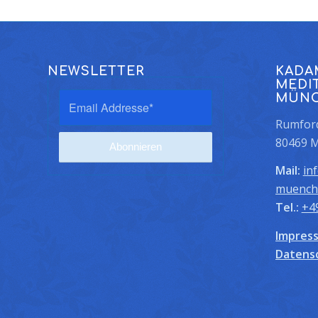
NEWSLETTER
KADA
MEDI
MÜN
Rumford
80469 
Mail:
in
muench
Tel.:
+4
Impres
Datens